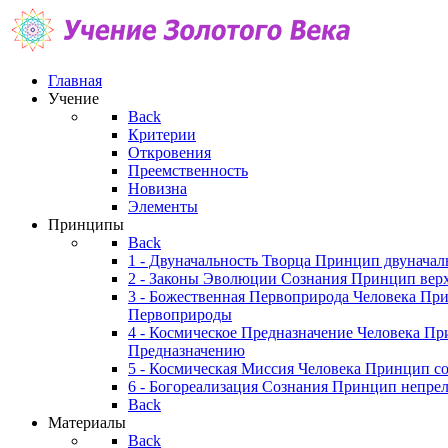
Главная
Учение
Back
Критерии
Откровения
Преемственность
Новизна
Элементы
Принципы
Back
1 - Двуначальность Творца
Принцип двуначал
2 - Законы Эволюции Сознания
Принцип верх
3 - Божественная Первоприрода Человека
При
Первоприроды
4 - Космическое Предназначение Человека
При
Предназначению
5 - Космическая Миссия Человека
Принцип со
6 - Богореализация Сознания
Принцип непрел
Back
Материалы
Back