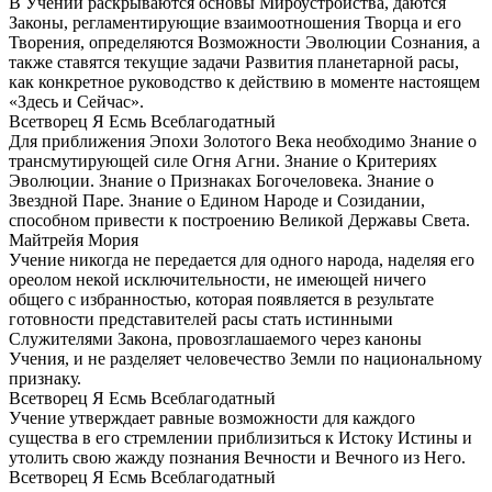
В Учении раскрываются основы Мироустройства, даются
Законы, регламентирующие взаимоотношения Творца и его
Творения, определяются Возможности Эволюции Сознания, а
также ставятся текущие задачи Развития планетарной расы,
как конкретное руководство к действию в моменте настоящем
«Здесь и Сейчас».
Всетворец Я Есмь Всеблагодатный
Для приближения Эпохи Золотого Века необходимо Знание о
трансмутирующей силе Огня Агни. Знание о Критериях
Эволюции. Знание о Признаках Богочеловека. Знание о
Звездной Паре. Знание о Едином Народе и Созидании,
способном привести к построению Великой Державы Света.
Майтрейя Мория
Учение никогда не передается для одного народа, наделяя его
ореолом некой исключительности, не имеющей ничего
общего с избранностью, которая появляется в результате
готовности представителей расы стать истинными
Служителями Закона, провозглашаемого через каноны
Учения, и не разделяет человечество Земли по национальному
признаку.
Всетворец Я Есмь Всеблагодатный
Учение утверждает равные возможности для каждого
существа в его стремлении приблизиться к Истоку Истины и
утолить свою жажду познания Вечности и Вечного из Него.
Всетворец Я Есмь Всеблагодатный