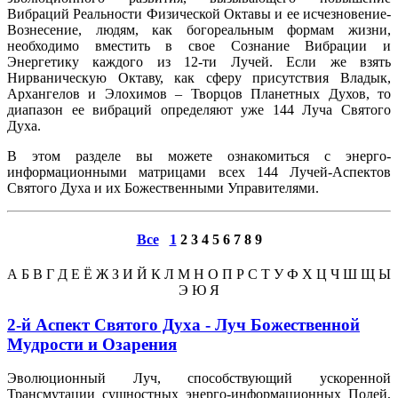
Вибраций Реальности Физической Октавы и ее исчезновение-
Вознесение, людям, как богореальным формам жизни,
необходимо вместить в свое Сознание Вибрации и
Энергетику каждого из 12-ти Лучей. Если же взять
Нирваническую Октаву, как сферу присутствия Владык,
Архангелов и Элохимов – Творцов Планетных Духов, то
диапазон ее вибраций определяют уже 144 Луча Святого
Духа.
В этом разделе вы можете ознакомиться с энерго-
информационными матрицами всех 144 Лучей-Аспектов
Святого Духа и их Божественными Управителями.
Все
1
2
3
4
5
6
7
8
9
А
Б
В
Г
Д
Е
Ё
Ж
З
И
Й
К
Л
М
Н
О
П
Р
С
Т
У
Ф
Х
Ц
Ч
Ш
Щ
Ы
Э
Ю
Я
2-й Аспект Святого Духа - Луч Божественной
Мудрости и Озарения
Эволюционный Луч, способствующий ускоренной
Трансмутации сущностных энерго-информационных Полей,