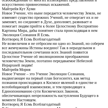
освобожденные от многих иллюзорных представлений и
искусственно привнесенных искажений.
Майтрейя Кут Хуми
Новое Учение, что ныне передается человечеству Земли, не
изменяет существо прежних Учений, не отвергает их и не
заменяет, но соединяет в Духе, дополняет, развивает и
помогает людям прийти к более Целостному Восприятию
Картины Мира, дабы понятнее стала происходящая в нем
Эволюция Сознания Я Есмь.
Всетворец Я Есмь Всеблагодатный
Не возвеличим и не отбросим ни одно из Знаний, но соберем
все жемчужины Истины воедино! Так в нераздельном и
последовательном сочетании всех Знаний появится
Целостное Учение об эволюционном преображении
человечества Земли, поэтапно передаваемое Небесной
Иерархией людям!
Майтрейя Мория
Новое Учение – это Учение Эволюции Сознания,
выдвигающее на первый план Богосинтез, как метод
познания происходящих в Космосе явлений в единстве и
всеобобщающей взаимосвязи, и тем приводящее к
Единопониманию сути Космических Законов,
обеспечивающих непреложность наступления Будущего в
моменте Настоящем.
Всетворец Я Есмь Всеблагодатный