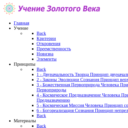
Главная
Учение
Back
Критерии
Откровения
Преемственность
Новизна
Элементы
Принципы
Back
1 - Двуначальность Творца
Принцип двуначал
2 - Законы Эволюции Сознания
Принцип верх
3 - Божественная Первоприрода Человека
При
Первоприроды
4 - Космическое Предназначение Человека
При
Предназначению
5 - Космическая Миссия Человека
Принцип со
6 - Богореализация Сознания
Принцип непрел
Back
Материалы
Back