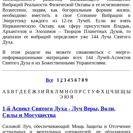
Вибраций Реальности Физической Октавы и ее исчезновение-
Вознесение, людям, как богореальным формам жизни,
необходимо вместить в свое Сознание Вибрации и
Энергетику каждого из 12-ти Лучей. Если же взять
Нирваническую Октаву, как сферу присутствия Владык,
Архангелов и Элохимов – Творцов Планетных Духов, то
диапазон ее вибраций определяют уже 144 Луча Святого
Духа.
В этом разделе вы можете ознакомиться с энерго-
информационными матрицами всех 144 Лучей-Аспектов
Святого Духа и их Божественными Управителями.
Все
1
2
3
4
5
6
7
8
9
А
Б
В
Г
Д
Е
Ё
Ж
З
И
Й
К
Л
М
Н
О
П
Р
С
Т
У
Ф
Х
Ц
Ч
Ш
Щ
Ы
Э
Ю
Я
1-й Аспект Святого Духа - Луч Веры, Воли,
Силы и Могущества
Силовой Луч, обеспечивающий Мощь Защиты и Отсечение
астральных и ментальных одержателей, не обладающих