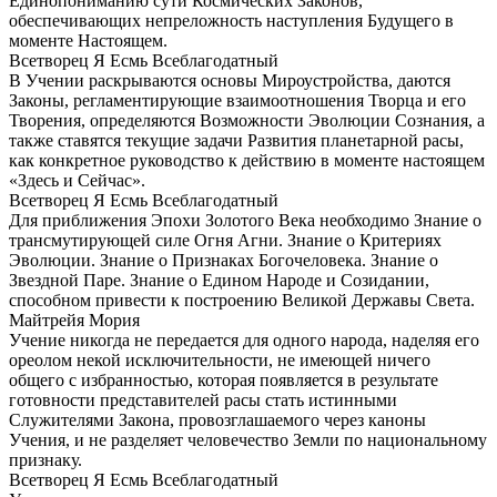
Единопониманию сути Космических Законов,
обеспечивающих непреложность наступления Будущего в
моменте Настоящем.
Всетворец Я Есмь Всеблагодатный
В Учении раскрываются основы Мироустройства, даются
Законы, регламентирующие взаимоотношения Творца и его
Творения, определяются Возможности Эволюции Сознания, а
также ставятся текущие задачи Развития планетарной расы,
как конкретное руководство к действию в моменте настоящем
«Здесь и Сейчас».
Всетворец Я Есмь Всеблагодатный
Для приближения Эпохи Золотого Века необходимо Знание о
трансмутирующей силе Огня Агни. Знание о Критериях
Эволюции. Знание о Признаках Богочеловека. Знание о
Звездной Паре. Знание о Едином Народе и Созидании,
способном привести к построению Великой Державы Света.
Майтрейя Мория
Учение никогда не передается для одного народа, наделяя его
ореолом некой исключительности, не имеющей ничего
общего с избранностью, которая появляется в результате
готовности представителей расы стать истинными
Служителями Закона, провозглашаемого через каноны
Учения, и не разделяет человечество Земли по национальному
признаку.
Всетворец Я Есмь Всеблагодатный