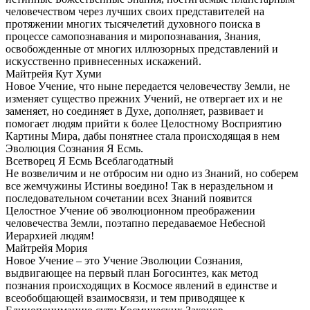
человечеством через лучших своих представителей на
протяжении многих тысячелетий духовного поиска в
процессе самопознавания и миропознавания, Знания,
освобожденные от многих иллюзорных представлений и
искусственно привнесенных искажений.
Майтрейя Кут Хуми
Новое Учение, что ныне передается человечеству Земли, не
изменяет существо прежних Учений, не отвергает их и не
заменяет, но соединяет в Духе, дополняет, развивает и
помогает людям прийти к более Целостному Восприятию
Картины Мира, дабы понятнее стала происходящая в нем
Эволюция Сознания Я Есмь.
Всетворец Я Есмь Всеблагодатный
Не возвеличим и не отбросим ни одно из Знаний, но соберем
все жемчужины Истины воедино! Так в нераздельном и
последовательном сочетании всех Знаний появится
Целостное Учение об эволюционном преображении
человечества Земли, поэтапно передаваемое Небесной
Иерархией людям!
Майтрейя Мория
Новое Учение – это Учение Эволюции Сознания,
выдвигающее на первый план Богосинтез, как метод
познания происходящих в Космосе явлений в единстве и
всеобобщающей взаимосвязи, и тем приводящее к